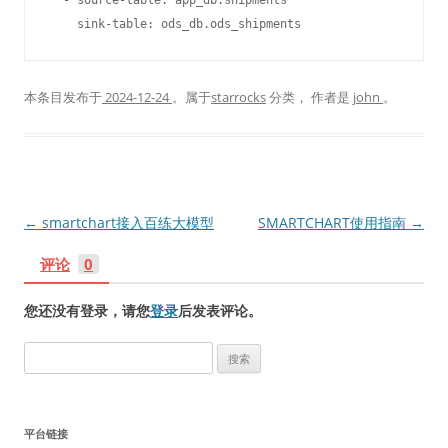
  - source-table: app_db.shipments

    sink-table: ods_db.ods_shipments
本条目发布于
2024-12-24
。属于
starrocks
分类，
作者是
john
。
文
←
smartchart接入百练大模型
SMARTCHART使用指南
→
章
评论
0
导
航
您还没有登录，请您
登录
后发表评论。
搜
索
：
平台链接