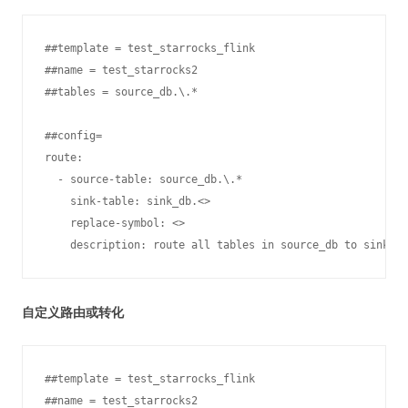
##template = test_starrocks_flink

##name = test_starrocks2

##tables = source_db.\.*

##config=

route:

  - source-table: source_db.\.*

    sink-table: sink_db.<>

    replace-symbol: <>

    description: route all tables in source_db to sink_db
自定义路由或转化
##template = test_starrocks_flink

##name = test_starrocks2
