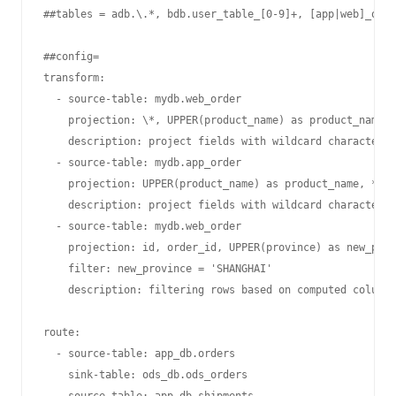
##tables = adb.\.*, bdb.user_table_[0-9]+, [app|web]_orde
##config=

transform:

  - source-table: mydb.web_order

    projection: \*, UPPER(product_name) as product_name

    description: project fields with wildcard character f
  - source-table: mydb.app_order

    projection: UPPER(product_name) as product_name, *

    description: project fields with wildcard character f
  - source-table: mydb.web_order

    projection: id, order_id, UPPER(province) as new_prov
    filter: new_province = 'SHANGHAI'

    description: filtering rows based on computed columns

route:

  - source-table: app_db.orders

    sink-table: ods_db.ods_orders
