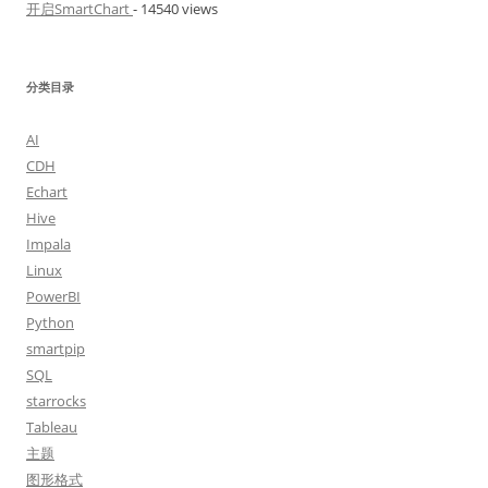
开启SmartChart
- 14540 views
分类目录
AI
CDH
Echart
Hive
Impala
Linux
PowerBI
Python
smartpip
SQL
starrocks
Tableau
主题
图形格式