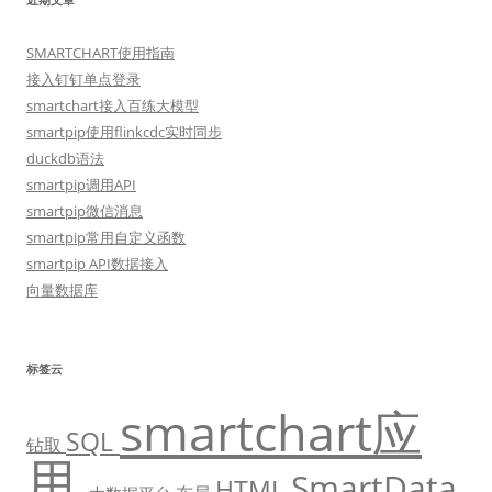
SMARTCHART使用指南
接入钉钉单点登录
smartchart接入百练大模型
smartpip使用flinkcdc实时同步
duckdb语法
smartpip调用API
smartpip微信消息
smartpip常用自定义函数
smartpip API数据接入
向量数据库
标签云
smartchart应
SQL
钻取
用
SmartData
HTML