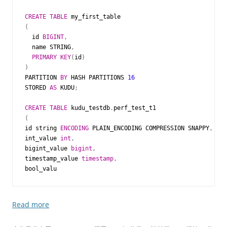
CREATE
TABLE
my_first_table
(
id
BIGINT
,
name
STRING
,
PRIMARY
KEY
(
id
)
)
PARTITION
BY
HASH
PARTITIONS
16
STORED
AS
KUDU
;
CREATE
TABLE
kudu_testdb
.
perf_test_t1
(
id
string
ENCODING
PLAIN_ENCODING
COMPRESSION
SNAPPY
,
int_value
int
,
bigint_value
bigint
,
timestamp_value
timestamp
,
bool_valu
Read more