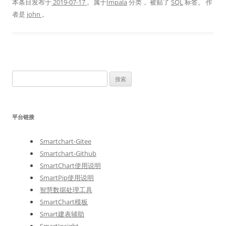
本条目发布于
2019-07-17
。属于
Impala
分类， 被贴了
SQL
标签。
作
者是
john
。
搜
索
：
平台链接
Smartchart-Gitee
Smartchart-Github
SmartChart使用说明
SmartPip使用说明
智慧数据处理工具
SmartChart模板
Smart建表辅助